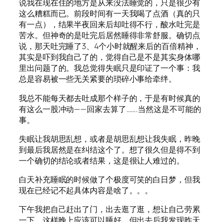
说我在现在住的地方是从来没法睡觉的，只是很少有
这么糟糕而已。前段时间有一天我喝了点酒（真的只
有一点），结果半夜回来后却吐得不行，酸水吐完是
苦水。但神奇的是吐完后居然睡得非常舒服。确切点
说，那天吐完睡了3、4个小时就醒来后的百倍精神，
其实是吓到我自己了的，觉得自己是不是其实身体哪
里出问题了的。我总觉得失眠只是印证了一个事：我
总是容易被一些无关紧要的琐碎小事给牵绊。
我总不能每天都去吐成那个样子的，于是有时候真的
有这么一股冲动——回家去算了…….当然这是不可能的
事。
失眠让我胡思乱想，或者是胡思乱想让我失眠，昨晚
到最后我居然是在纠结这个了。想了很久但是得不到
一个确切的结论或者结果，这是很让人难过的。
白天补充睡眠的时候做了个极度可笑的白日梦，但我
现在已经记不起具体内容是啥了。。。
下午我把自己赶出了门，出去逛了逛，想让自己劳累
一下，这样晚上应该可以睡好。但出去后我发现昨天